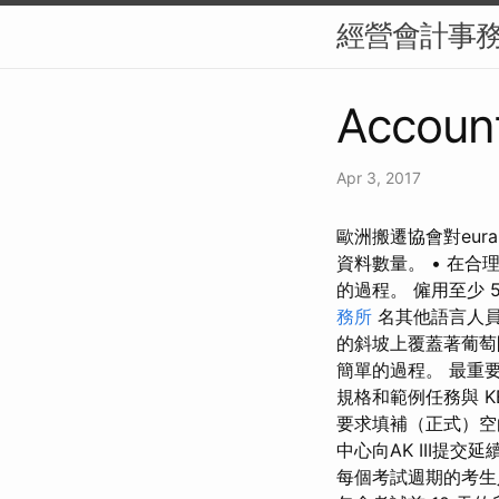
經營會計事
Account
Apr 3, 2017
歐洲搬遷協會對eu
資料數量。 • 在
的過程。 僱用至少
務所
名其他語言人員
的斜坡上覆蓋著葡萄
簡單的過程。 最重
規格和範例任務與 K
要求填補（正式）空
中心向AK III提
每個考試週期的考生