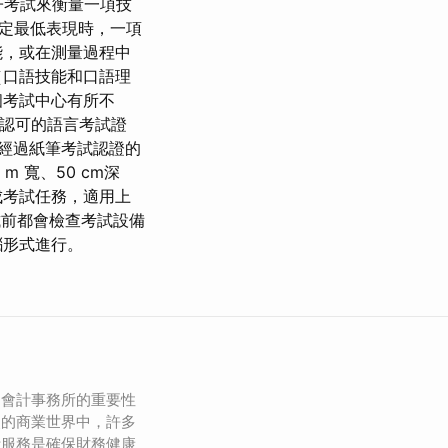
子考試來衡量一項技
決定最低表現時，一項
能，或在測量過程中
（口語技能和口語理
個考試中心有所不
家認可的語言考試證
經過紙筆考試認證的
 寬、50 cm深
成考試任務，適用上
試前都會檢查考試設備
腦形式進行。
，會計事務所的重要性
烈的商業世界中，許多
計服務是確保財務健康