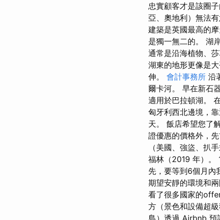
忠實顧客才是該圈
亞、奧地利）無法有
建築是英國最高的摩
是獨一無二的。 湖
通常是沿海植物、莎
湖東的地形更像是大
伸。
會計事務所
沿
爾卡河。 早在新石器
適用於巴拉頓湖。 
匈牙利西北邊境，靠
天。 飯店希望您了
證優惠的價格外，先
（美國、強盜、扒手式
福林（2019 年）。 
先，要等到6個月內
期望安靜的環境和兩
看了很多國家的of
方（景色和設備超級
島）透過 Airbn