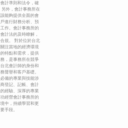
解會計準則和法令，確
 另外，會計事務所在
應該能夠提供全面的會
客戶進行財務分析、預
的工作。會計事務所的
和會計法的及時瞭解，
合規。 對於位於台北
要關注當地的經濟環境
場的特點和需求，提供
服務，是事務所在競爭
有台北會計師的身份和
業務聲譽和客戶基礎。
所必備的專業與技能涉
工商登記、記帳、會計
富的經驗、深厚的專業
成功經營會計事務所的
環境中，持續學習和更
重要手段。