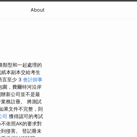
About
任務類型和一起處理的
或紙本副本交給考生
語言至少 3
會計師事
包圍，費爾特河沿岸
創辦新公司並不是最
業務註冊。 將測試
.如果文件不完整，則
公司
獲得認可的考試
心不依照AK的要求對
到侵害。 登記冊未