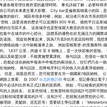
忘記考慮各種管理任務所需的處理時間。 事先詳細了解，必要時尋
公司的未來產生重大影響。 City bar是倫敦面積最小的區，
倫敦的銀行。 城區有很多特權，例如，統治者只有在市長的陪
司管轄，該委員會的歷史可以追溯到 900 年前。 雖然平日這座
裡的住宅區不多。 這座城市也是聖保羅大教堂的所在地，它曾
也集中在城市的中心部分。 該體系的優勢在於充滿活力的國際成
告道路。 我提前興奮起來，因為7月底到8月底這段時間，我想
的價格組織一次中歐帳篷車之旅。 例如雷根斯堡-的里雅斯特-薩
。 1,837 公里，跨越 6 至 8 個晚上，是一次快節奏的冒險
議以及歐盟法律，不能實施雙重課稅。 換句話說，您僅在一個
，您都必須在納稅申報表中申報您的兩項收入，但它們只在一個
在地納稅。 換句話說，您將匈牙利公司的收入向資產淨值納稅
。 但是，就股息而言，您可能需要在另一個國家/地區納稅。 
路上查看。 自 2007
台北的會計師
年以來，登記冊僅以電子
其中必須列出所有正式註冊的貿易商。 例如，可以檢索的資料
司的人員姓名。 在某些領域，您無需特殊培訓或許可證即可開
他活動領域需要適當的許可，沒有許可，您就無法經營您的公司。
理師、美髮師、泥瓦匠等）需要碩士學位證書（「Meisterbrie