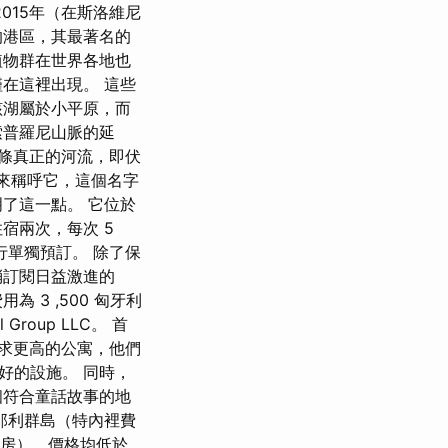
015年（在斯洛維尼
的港區，其最著名的
植物群在世界各地也
在這裡出現。 這些
該湖屬於小平原，而
索普羅尼山脈的延
條真正的河流，即伏
字來稱呼它，這個名字
了這一點。 它位於
宿兩次，每次 5
行單獨預訂。 除了保
消訂閱日益激進的
3 ,500 匈牙利
roup LLC。 首
要求更高的公寓，他們
好的設施。 同時，
個符合童話故事的地
那利群島（特內裡費
床房），價格均低於