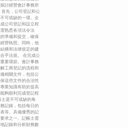
將探討經營會計事務所
 首先，公司登記和公
中不可或缺的一環。企
完成公司登記和設立程
員需熟悉各項法令法
件的準備和提交，確保
的經營執照。同時，他
業結構和法律規定的建
合乎法規。 在完成公
一重要環節。會計事務
瞭解工商登記的流程和
準備相關文件，包括公
確保這些文件的合法性
的專業知識有助於提高
戶能夠順利完成登記程
帳士是不可或缺的角
財務記錄，包括每日的
債表等。具備優秀的記
本要求之一。記帳士需
確地記錄和分析財務數