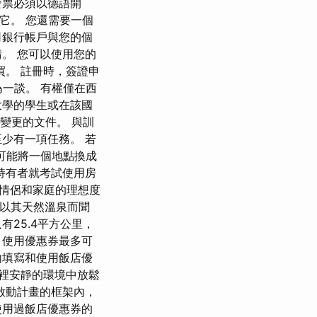
發票必須以德語開
用它。 您還需要一個
司銀行帳戶與您的個
。 您可以使用您的
。 註冊時，簽證申
一談。 有權僅在西
大學的學生或在該國
的變更的文件。 與訓
少有一項任務。 若
可能將一個地點換成
持有者就考試使用房
是情侶和家庭的理想度
) 以其天然溫泉而聞
有25.4平方公里，
。 使用優惠券最多可
飯店內填寫和使用飯店優
這裡安靜的環境中放鬆
啟動計畫的框架內，
使用過飯店優惠券的