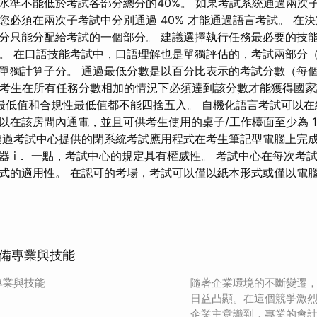
水準不能低於考試各部分總分的40%。 如果考試系統通過兩次
您必須在兩次子考試中分別通過 40% 才能通過語言考試。 在
分只能分配給考試的一個部分。 建議選擇執行任務最必要的技
。 在口語技能考試中，口語理解也是單獨評估的，考試兩部分
單獨計算子分。 通過最低分數是以百分比表示的考試分數（每
，考生在所有任務分數相加的情況下必須達到該分數才能獲得國
最低值和合規性最低值都不能四捨五入。 自機化語言考試可以在
在該房間內通電，並且可供考生使用的桌子/工作檯面至少為 1 m
透過考試中心提供的閉系統考試應用程式在考生筆記型電腦上完
器 i． 一點，考試中心的規定具有權威性。 考試中心在每次考
式的適用性。 在認可的考場，考試可以僅以紙本形式或僅以電
備專業與技能
專業與技能
隨著企業環境的不斷變遷
日益凸顯。在這個競爭激
企業主意識到，專業的會