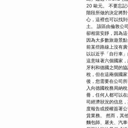
20 歐元。 不要
階段所做的決定將對你
心，這裡也可以找到
土。 該區由倫敦公
卻相當安靜，因為這
因為大多數旅遊景點
前某些路線上沒有廣
以以近乎「自行車」
這意味著六個國家，約
牙利和德國之間的協
稅，但在這兩個國家
後，您需要在公司所
入向德國稅務局納稅
冊，任何人都可以在網
司經濟狀況的信息，
度報告或授權簽署公
賃業務。 然而，其
麵包師、屠夫、汽車修