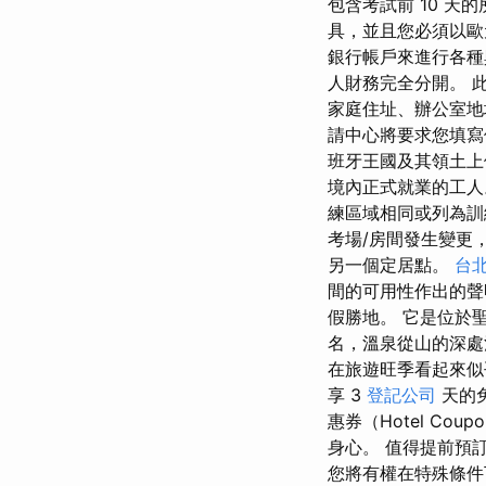
包含考試前 10 
具，並且您必須以歐元
銀行帳戶來進行各種
人財務完全分開。 
家庭住址、辦公室
請中心將要求您填寫
班牙王國及其領土上
境內正式就業的工人。
練區域相同或列為訓
考場/房間發生變更
另一個定居點。
台
間的可用性作出的聲
假勝地。 它是位於聖
名，溫泉從山的深處湧
在旅遊旺季看起來似乎
享 3
登記公司
天的免
惠券（Hotel C
身心。 值得提前預
您將有權在特殊條件