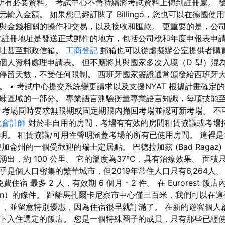
天的所有必要資料。 考試中心不會持續將考試資料上傳到註冊處。 
輸入金額。 如果您已經訂閱了 Billingó，您也可以在德國使
與金錢相關的操作和交易，以及接收和匯款。 更重要的是，公
此註冊地址是發送正式郵件的地方，包括公司稅和年度申報表申請
地址甚至郵政信箱。
工商登記
郵箱也可以從虛擬辦公室提供者購買
個人資料處理申請表。 但不應將其與國家多次入境（D 型）混為
停留天數，不受任何限制。 西班牙國家簽證通常頒發給西班牙
 • 考試中心提交系統變更請求以及支援NYAT 根據計畫確定
練區域的一部分。 專業語言測驗衡量專業語言知識，每項技能至
，考場同時要求無限期或固定期限內撤回考場並認可新考場。 不
北會計師
對於非自用的房間，考場有有效的房間租賃協議或考場
明。 租賃協議/可用性聲明涵蓋考場的所有已使用房間。 這裡
加侖州的一個受歡迎的瑞士定居點。 巴德拉加茲 (Bad Ragaz
出，約 100 公里。 它的溫度為37°C，具有治療效果。 面積只
是個人口密集的繁華城市，但2019年常住人口只有6,264人
費住宿 最多 2 人，有效期 6 個月 - 2 件。 在 Eurorest 
oupon）的條件。 距離馬扎爾卡尼察市中心僅三百米，我們可以在
訂，並留意特別優惠，因為住宿很早就訂滿了。 在新的遊客個人
下入住選定的飯店。 您是一個特殊圈子的成員，只有那些已經