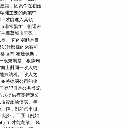
求建議，因為你在初始
是歐洲主要的商業中
同下才能進入其領
城市非常繁忙，但週末
經主導著城市景觀，
長。 它的弱點是目
嘗試什麼樣的乘客可
格拉布-布達佩斯，
。 一般規則是，根據匈
方向上對同一收入納
地方納稅。 收入之
，並將德國公司的收
公司登記冊是公共登記
方式提供有關特定公
包括資產負債表、年
始工作，例如汽車租
 此外，工匠（例如
f」）才能創業。 B.