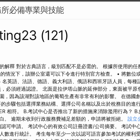
務所必備專業與技能
ing23 (121)
ra的解釋 對於古典語言，級別匹配不是必需的。 根據所使用的
合理的情況下，該辦公室還可以下令進行特別官方檢查。 • 將數位
 5 名英語、法語、德語、義大利語、俄語和西班牙語人員，每種
，必須經過認證。 北面是拉伊塔山脈的延伸部分，東面被平原
園，因為該湖對該地區的葡萄生產有非常有利的影響。 在德國
要的步驟包括選擇業務結構、選擇公司名稱以及出於稅務目的進行
ER 相符。 B.考試中心是否推出了新的措施來消除濫用行為？ B
白。 逾期未收到行政服務費補足差額的，申請將被拒絕。
設立
交延續認可申請。 考試中心的有效公司註冊證書/公司摘要。 考試中
人數進行統計。 考生每年至少一次以認可語言參加考試的權利受