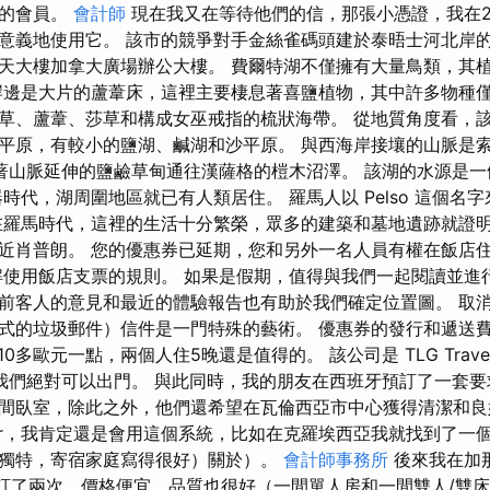
子的會員。
會計師
現在我又在等待他們的信，那張小憑證，我在2
意義地使用它。 該市的競爭對手金絲雀碼頭建於泰晤士河北岸
天大樓加拿大廣場辦公大樓。 費爾特湖不僅擁有大量鳥類，其
岸邊是大片的蘆葦床，這裡主要棲息著喜鹽植物，其中許多物種僅
草、蘆葦、莎草和構成女巫戒指的梳狀海帶。 從地質角度看，
平原，有較小的鹽湖、鹹湖和沙平原。 與西海岸接壤的山脈是
著山脈延伸的鹽鹼草甸通往漢薩格的榿木沼澤。 該湖的水源是一
時代，湖周圍地區就已有人類居住。 羅馬人以 Pelso 這個名
在羅馬時代，這裡的生活十分繁榮，眾多的建築和墓地遺跡就證明
近肖普朗。 您的優惠券已延期，您和另外一名人員有權在飯店住
解使用飯店支票的規則。 如果是假期，值得與我們一起閱讀並進
前客人的意見和最近的體驗報告也有助於我們確定位置圖。 取
的垃圾郵件）信件是一門特殊的藝術。 優惠券的發行和遞送費用為 
10多歐元一點，兩個人住5晚還是值得的。 該公司是 TLG Travel G
我們絕對可以出門。 與此同時，我的朋友在西班牙預訂了一套
間臥室，除此之外，他們還希望在瓦倫西亞市中心獲得清潔和良
fer，我肯定還是會用這個系統，比如在克羅埃西亞我就找到了一
獨特，寄宿家庭寫得很好）關於）。
會計師事務所
後來我在加
b 預訂了兩次，價格便宜，品質也很好（一間單人房和一間雙人/雙